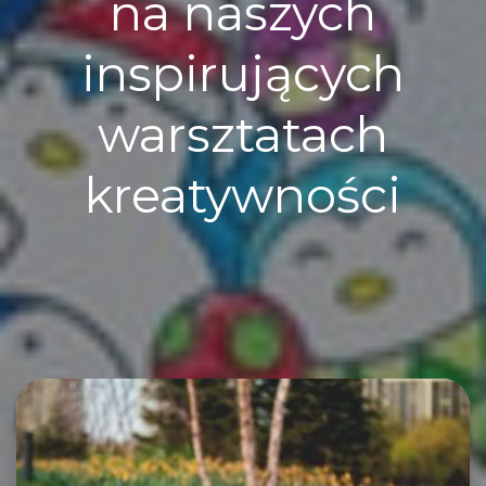
na naszych
inspirujących
warsztatach
kreatywności