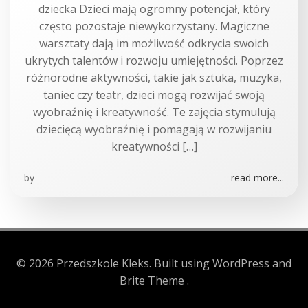
dziecka Dzieci mają ogromny potencjał, który
często pozostaje niewykorzystany. Magiczne
warsztaty dają im możliwość odkrycia swoich
ukrytych talentów i rozwoju umiejętności. Poprzez
różnorodne aktywności, takie jak sztuka, muzyka,
taniec czy teatr, dzieci mogą rozwijać swoją
wyobraźnię i kreatywność. Te zajęcia stymulują
dziecięcą wyobraźnię i pomagają w rozwijaniu
kreatywności […]
by
read more...
© 2026 Przedszkole Kleks. Built using WordPress and
Brite Theme .