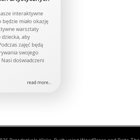
nasze interaktywne
o będzie miało okazję
aktywne warsztaty
 dziecka, aby
Podczas zajęć będą
krywania swojego
 Nasi doświadczeni
read more...