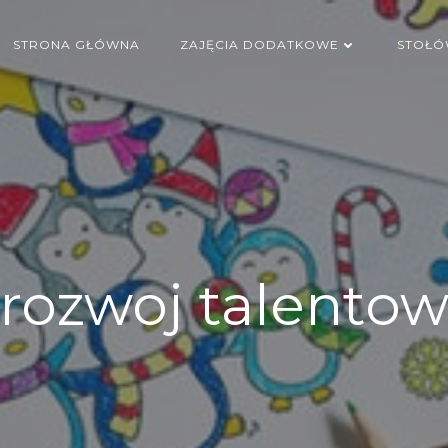
STRONA GŁÓWNA
ZAJĘCIA DODATKOWE
STOŁÓ
rozwoj talento