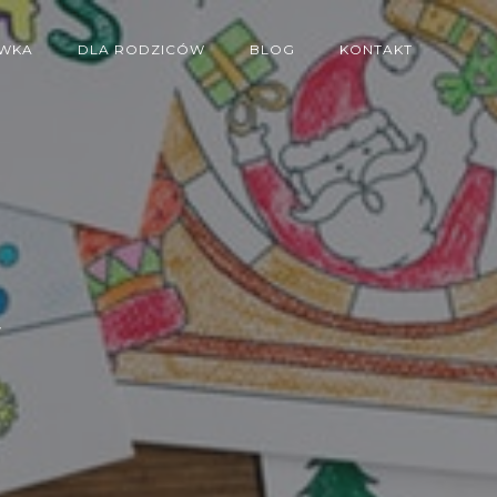
WKA
DLA RODZICÓW
BLOG
KONTAKT
w