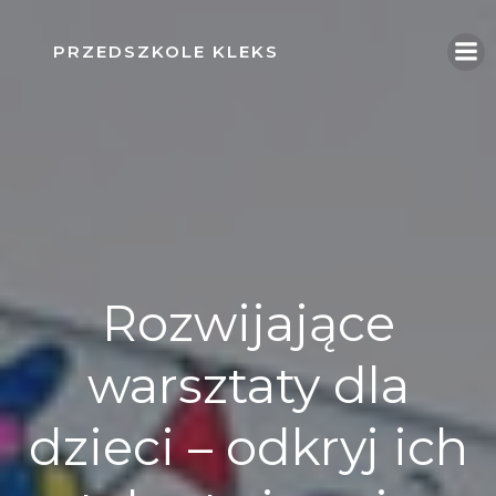
Skip
to
PRZEDSZKOLE KLEKS
content
Rozwijające
warsztaty dla
dzieci – odkryj ich