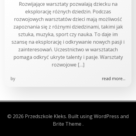
Rozwijające warsztaty pozwalają dziecku na
eksplorację różnych dziedzin. Podczas
rozwojowych warsztatów dzieci mają możliwość
zapoznania się z różnymi dziedzinami, takimi jak
sztuka, muzyka, sport czy nauka. To daje im
szansę na eksplorację i odkrywanie nowych pasji i
zainteresowań. Uczestnictwo w warsztatach
pomaga odkryć ukryte talenty i pasje. Warsztaty
rozwojowe […]
by
read more...
© 2026 Przedszkole Kleks. Built using WordPress and
Brite Theme .