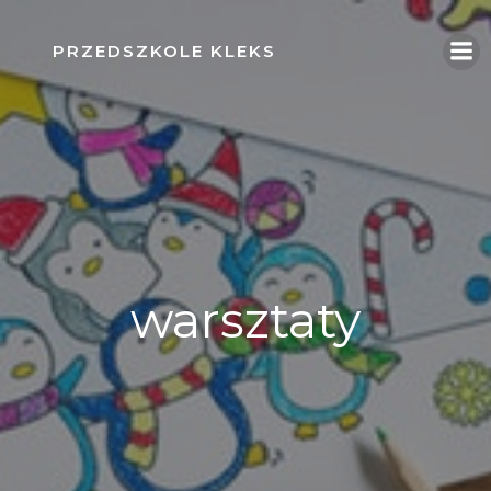
Skip
to
PRZEDSZKOLE KLEKS
content
warsztaty